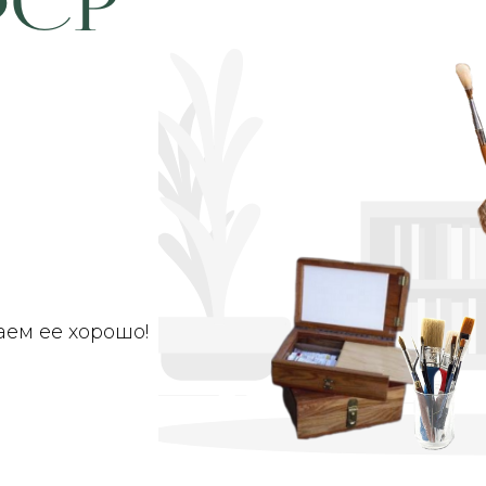
ер"
аем ее хорошо!